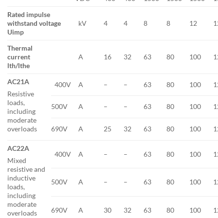
Rated impulse
withstand voltage
kV
4
4
8
8
12
1
Uimp
Thermal
current
A
16
32
63
80
100
1
lth/lthe
AC21A
400V
A
–
–
63
80
100
1
Resistive
loads,
500V
A
–
–
63
80
100
1
including
moderate
690V
A
25
32
63
80
100
1
overloads
AC22A
400V
A
–
–
63
80
100
1
Mixed
resistive and
inductive
500V
A
–
–
63
80
100
1
loads,
including
moderate
690V
A
30
32
63
80
100
1
overloads