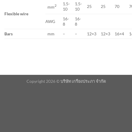
1.5-
1.5-
2
25
25
70
7
mm
10
10
Flexible wire
16-
16-
AWG
8
8
Bars
mm
–
–
12×3
12×3
16×4
1
Copyright 2026 ©
บริษัท เกรียงประภา จำกัด