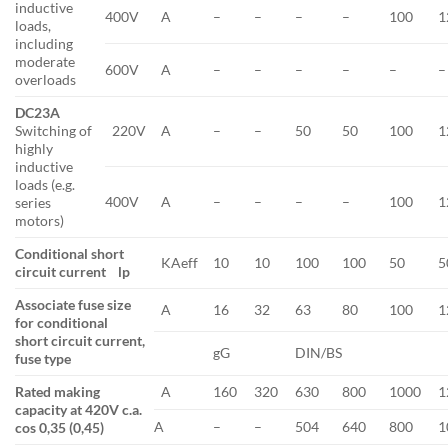
inductive
400V
A
–
–
–
–
100
1
loads,
including
moderate
600V
A
–
–
–
–
–
–
overloads
DC23A
Switching of
220V
A
–
–
50
50
100
1
highly
inductive
loads (e.g.
400V
A
–
–
–
–
100
1
series
motors)
Conditional short
KAeff
10
10
100
100
50
5
circuit current
lp
Associate fuse size
A
16
32
63
80
100
1
for conditional
short circuit current,
gG
DIN/BS
fuse type
Rated making
A
160
320
630
800
1000
1
capacity at 420V c.a.
A
–
–
504
640
800
1
cos 0,35 (0,45)