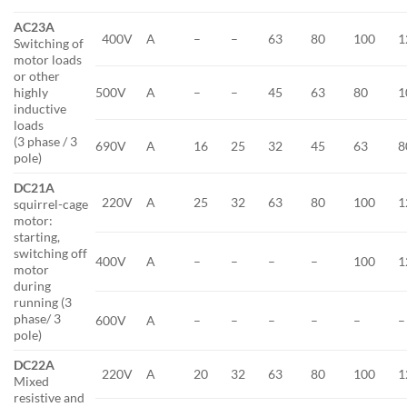
AC23A
400V
A
–
–
63
80
100
1
Switching of
motor loads
or other
highly
500V
A
–
–
45
63
80
1
inductive
loads
(3 phase / 3
690V
A
16
25
32
45
63
8
pole)
DC21A
220V
A
25
32
63
80
100
1
squirrel-cage
motor:
starting,
switching off
400V
A
–
–
–
–
100
1
motor
during
running (3
phase/ 3
600V
A
–
–
–
–
–
–
pole)
DC22A
220V
A
20
32
63
80
100
1
Mixed
resistive and