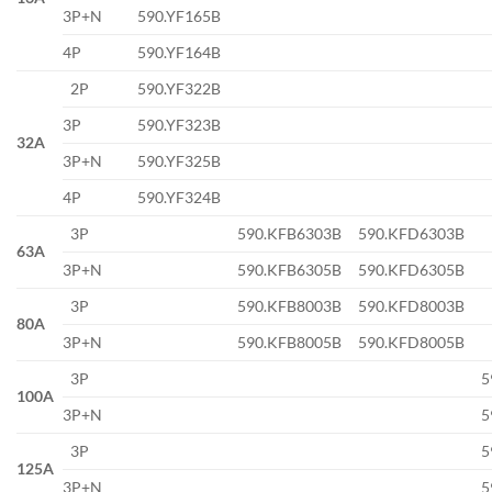
3P+N
590.YF165B
4P
590.YF164B
2P
590.YF322B
3P
590.YF323B
32A
3P+N
590.YF325B
4P
590.YF324B
3P
590.KFB6303B
590.KFD6303B
63A
3P+N
590.KFB6305B
590.KFD6305B
3P
590.KFB8003B
590.KFD8003B
80A
3P+N
590.KFB8005B
590.KFD8005B
3P
5
100A
3P+N
5
3P
5
125A
3P+N
5