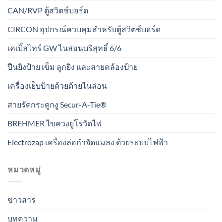
CAN/RVP ตู้สวิตช์บอร์ด
CIRCON อุปกรณ์ควบคุมสำหรับตู้สวิตช์บอร์ด
เคเบิ้ลไทร์ GW ไนล่อนบริสุทธิ์ 6/6
ปืนยิงป้าย เข็ม ลูกยิง และสายคล้องป้าย
เครื่องเย็บป้ายด้วยด้ายไนล่อน
สายรัดกระดูกงู Secur-A-Tie®
BREHMER ไขควงยูโรวัดไฟ
Electrozap เครื่องล่อกำจัดแมลง ด้วยระบบไฟฟ้า
หมวดหมู่
ข่าวสาร
บทความ