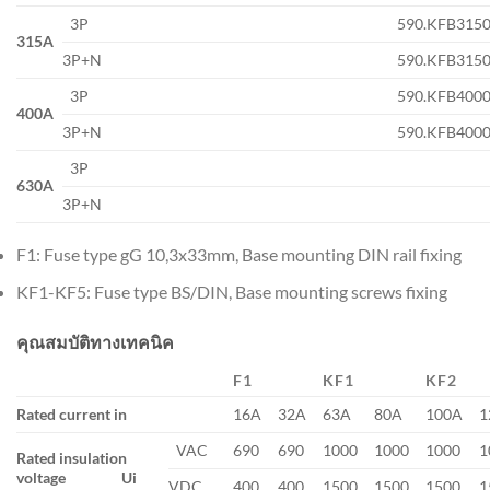
3P
590.KFB315
315A
3P+N
590.KFB315
3P
590.KFB400
400A
3P+N
590.KFB400
3P
630A
3P+N
F1: Fuse type gG 10,3x33mm, Base mounting DIN rail fixing
KF1-KF5: Fuse type BS/DIN, Base mounting screws fixing
คุณสมบัติทางเทคนิค
F1
KF1
KF2
Rated current in
16A
32A
63A
80A
100A
1
VAC
690
690
1000
1000
1000
1
Rated insulation
voltage
Ui
VDC
400
400
1500
1500
1500
1