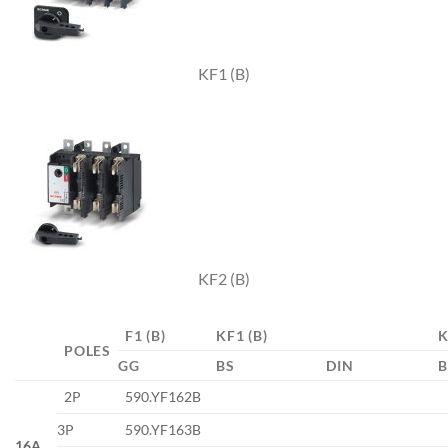
KF1 (B)
KF2 (B)
F1 (B)
KF1 (B)
K
POLES
GG
BS
DIN
B
2P
590.YF162B
3P
590.YF163B
16A