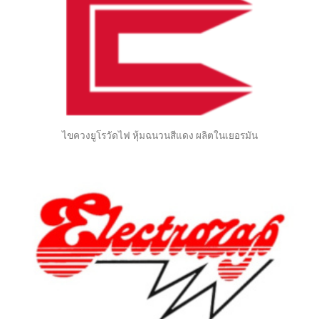
ไขควงยูโรวัดไฟ หุ้มฉนวนสีแดง ผลิตในเยอรมัน