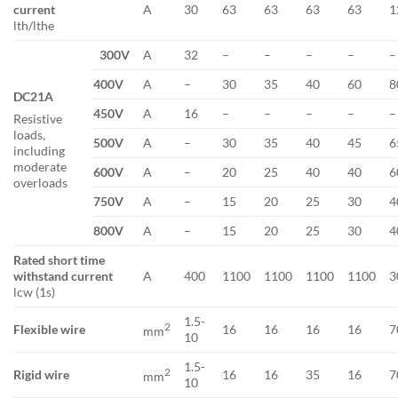
current
A
30
63
63
63
63
1
lth/lthe
300V
A
32
–
–
–
–
–
400V
A
–
30
35
40
60
8
DC21A
450V
A
16
–
–
–
–
–
Resistive
loads,
500V
A
–
30
35
40
45
6
including
moderate
600V
A
–
20
25
40
40
6
overloads
750V
A
–
15
20
25
30
4
800V
A
–
15
20
25
30
4
Rated short time
withstand current
A
400
1100
1100
1100
1100
3
lcw (1s)
1.5-
2
Flexible wire
16
16
16
16
7
mm
10
1.5-
2
Rigid wire
16
16
35
16
7
mm
10