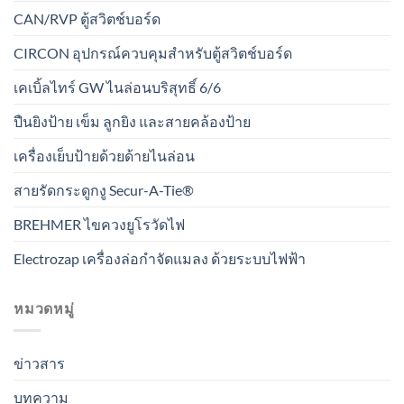
CAN/RVP ตู้สวิตช์บอร์ด
CIRCON อุปกรณ์ควบคุมสำหรับตู้สวิตช์บอร์ด
เคเบิ้ลไทร์ GW ไนล่อนบริสุทธิ์ 6/6
ปืนยิงป้าย เข็ม ลูกยิง และสายคล้องป้าย
เครื่องเย็บป้ายด้วยด้ายไนล่อน
สายรัดกระดูกงู Secur-A-Tie®
BREHMER ไขควงยูโรวัดไฟ
Electrozap เครื่องล่อกำจัดแมลง ด้วยระบบไฟฟ้า
หมวดหมู่
ข่าวสาร
บทความ