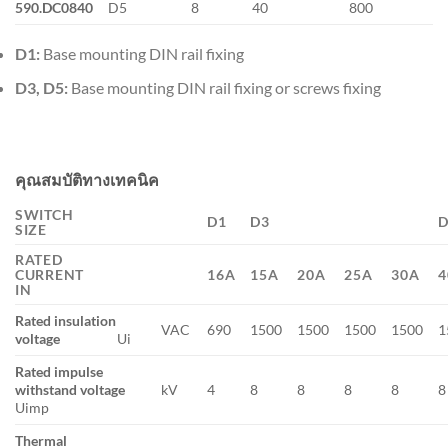
590.DC0840
D5
8
40
800
D1:
Base mounting DIN rail fixing
D3, D5:
Base mounting DIN rail fixing or screws fixing
คุณสมบัติทางเทคนิค
SWITCH
D1
D3
D
SIZE
RATED
CURRENT
16A
15A
20A
25A
30A
4
IN
Rated insulation
VAC
690
1500
1500
1500
1500
1
voltage
Ui
Rated impulse
withstand voltage
kV
4
8
8
8
8
8
Uimp
Thermal