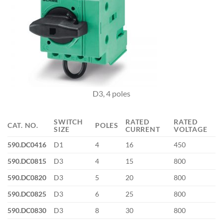
D3, 4 poles
SWITCH
RATED
RATED
CAT. NO.
POLES
SIZE
CURRENT
VOLTAGE
590.DC0416
D1
4
16
450
590.DC0815
D3
4
15
800
590.DC0820
D3
5
20
800
590.DC0825
D3
6
25
800
590.DC0830
D3
8
30
800