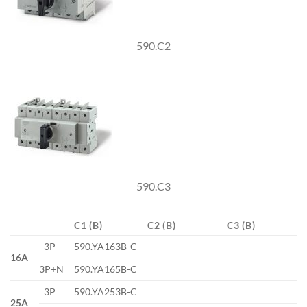
590.C2
590.C3
C1 (B)
C2 (B)
C3 (B)
3P
590.YA163B-C
16A
3P+N
590.YA165B-C
3P
590.YA253B-C
25A