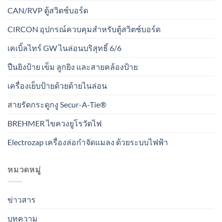
CAN/RVP ตู้สวิตช์บอร์ด
CIRCON อุปกรณ์ควบคุมสำหรับตู้สวิตช์บอร์ด
เคเบิ้ลไทร์ GW ไนล่อนบริสุทธิ์ 6/6
ปืนยิงป้าย เข็ม ลูกยิง และสายคล้องป้าย
เครื่องเย็บป้ายด้วยด้ายไนล่อน
สายรัดกระดูกงู Secur-A-Tie®
BREHMER ไขควงยูโรวัดไฟ
Electrozap เครื่องล่อกำจัดแมลง ด้วยระบบไฟฟ้า
หมวดหมู่
ข่าวสาร
บทความ