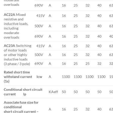
overloads
690V
A
16
25
32
40
6
AC22A
Mixed
415V
A
16
25
32
40
6
resistive and
inductive loads,
500V
A
16
25
32
40
6
including
moderate
690V
A
16
25
32
40
4
overloads
AC23A
Switching
415V
A
16
25
32
40
6
of motor loads
or other highly
500V
A
16
25
32
40
6
inductive loads
690V
A
16
25
25
32
3
(3 phase / 3 pole)
Rated short time
withstand current lcw
A
1100
1100
1100
1100
1
(1s)
Conditional short circuit
KAeff
50
50
50
50
5
current lp
Associate fuse size for
conditional
A
16
25
32
40
6
short circuit current –