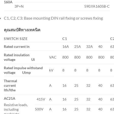
160A
3P+N
590.YA1605B-C
C1, C2, C3: Base mounting DIN rail fixing or screws fixing
คุณสมบัติทางเทคนิค
SWITCH SIZE
C1
C
Rated current in
16A
25A
32A
40
6
Rated insulation
VAC
800
800
800
800
8
voltage Ui
Rated impulse withstand
kV
8
8
8
8
8
voltage Uimp
Thermal
current
A
16
25
32
40
6
lth/lthe
AC21A
415V
A
16
25
32
40
6
Resistive loads,
500V
A
16
25
32
40
6
including
moderate