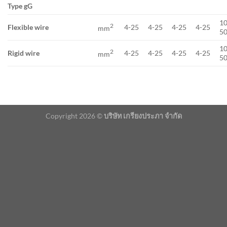
Type gG
10
2
Flexible wire
4-25
4-25
4-25
4-25
mm
5
10
2
Rigid wire
4-25
4-25
4-25
4-25
mm
5
Copyright 2026 ©
บริษัท เกรียงประภา จำกัด