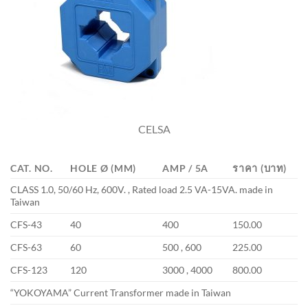
CELSA
CAT. NO.
HOLE Ø (MM)
AMP / 5A
ราคา (บาท)
CLASS 1.0, 50/60 Hz, 600V. , Rated load 2.5 VA-15VA. made in
Taiwan
CFS-43
40
400
150.00
CFS-63
60
500 , 600
225.00
CFS-123
120
3000 , 4000
800.00
“YOKOYAMA” Current Transformer made in Taiwan