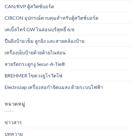
CAN/RVP ตู้สวิตช์บอร์ด
CIRCON อุปกรณ์ควบคุมสำหรับตู้สวิตช์บอร์ด
เคเบิ้ลไทร์ GW ไนล่อนบริสุทธิ์ 6/6
ปืนยิงป้าย เข็ม ลูกยิง และสายคล้องป้าย
เครื่องเย็บป้ายด้วยด้ายไนล่อน
สายรัดกระดูกงู Secur-A-Tie®
BREHMER ไขควงยูโรวัดไฟ
Electrozap เครื่องล่อกำจัดแมลง ด้วยระบบไฟฟ้า
หมวดหมู่
ข่าวสาร
บทความ