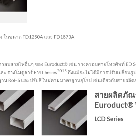
มินั่ม ในขนาด FD1250A และ FD1873A
 ครอบสายไฟอื่นๆ ของ Euroduct® เช่น รางครอบสายโทรศัพท์ ED S
2015
ละ รางโมดูลาร์ EMT Series
ถึงแม้จะไม่ได้มีการปรับเปลี่ยนรูป
ตรฐาน RoHS และปรับสีใหม่ตามมาตรฐานยุโรป เช่นเดียวกับสายผลิต
สายผลิตภัณ
Euroduct® 
LCD Series